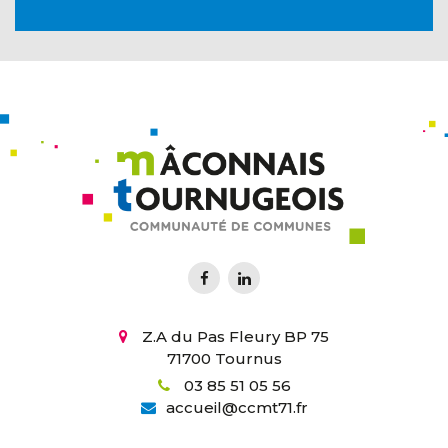
Z.A du Pas Fleury BP 75
71700 Tournus
03 85 51 05 56
accueil
@
ccmt71.fr