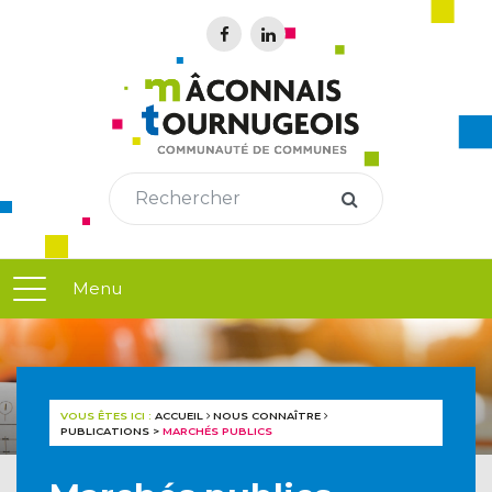
Menu
VOUS ÊTES ICI :
ACCUEIL
NOUS CONNAÎTRE
PUBLICATIONS
>
MARCHÉS PUBLICS