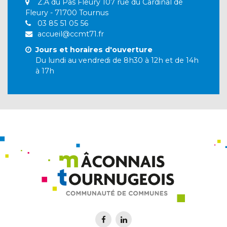
Z.A du Pas Fleury 107 rue du Cardinal de
Fleury - 71700 Tournus
03 85 51 05 56
accueil@ccmt71.fr
Jours et horaires d'ouverture
Du lundi au vendredi de 8h30 à 12h et de 14h
à 17h