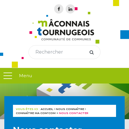
Menu
VOUS ÊTES ICI :
ACCUEIL
NOUS CONNAÎTRE
CONNAÎTRE MA COM'COM
>
NOUS CONTACTER