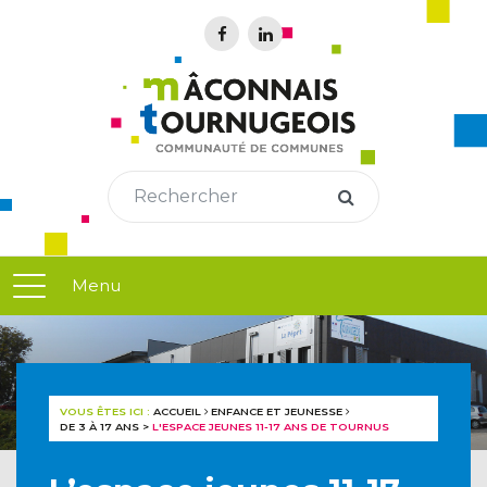
Menu
VOUS ÊTES ICI :
ACCUEIL
ENFANCE ET JEUNESSE
DE 3 À 17 ANS
>
L'ESPACE JEUNES 11-17 ANS DE TOURNUS