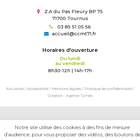
Z.A du Pas Fleury BP 75
71700 Tournus
03 85 51 05 56
accueil
@
ccmt71.fr
Horaires d'ouverture
Du lundi
au vendredi
8h30-12h | 14h-17h
Actualités
/
Accessibilité
/
Mentions légales
/
Politique de confidentialité
/
Création :
Agence Tyméo
Notre site utilise des cookies à des fins de mesure
d’audience, pour vous proposer des vidéos, des boutons d