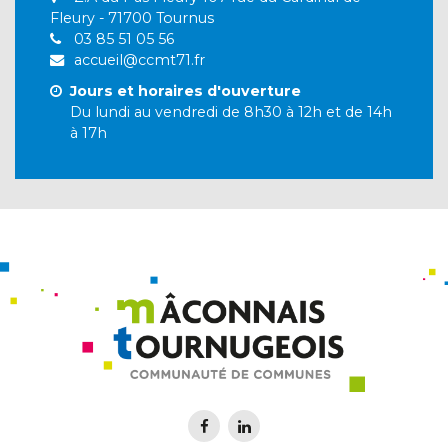
Fleury - 71700 Tournus
03 85 51 05 56
accueil@ccmt71.fr
Jours et horaires d'ouverture
Du lundi au vendredi de 8h30 à 12h et de 14h
à 17h