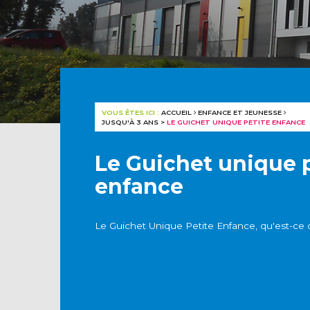
VOUS ÊTES ICI :
ACCUEIL
ENFANCE ET JEUNESSE
JUSQU'À 3 ANS
>
LE GUICHET UNIQUE PETITE ENFANCE
Le Guichet unique 
enfance
Le Guichet Unique Petite Enfance, qu'est-ce 