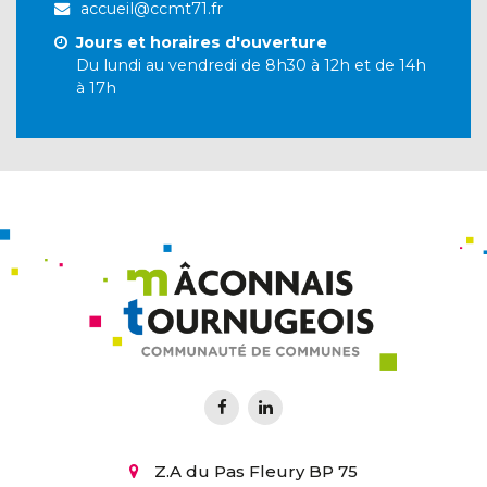
accueil@ccmt71.fr
Jours et horaires d'ouverture
Du lundi au vendredi de 8h30 à 12h et de 14h
à 17h
Z.A du Pas Fleury BP 75