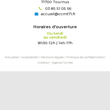
71700 Tournus
03 85 51 05 56
accueil
@
ccmt71.fr
Horaires d'ouverture
Du lundi
au vendredi
8h30-12h | 14h-17h
Actualités
/
Accessibilité
/
Mentions légales
/
Politique de confidentialité
/
Création :
Agence Tyméo