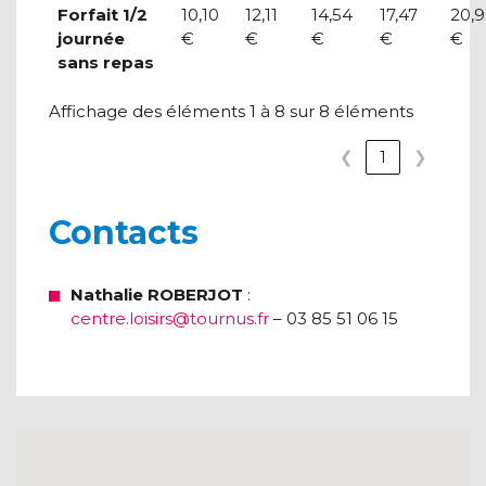
Forfait 1/2
10,10
12,11
14,54
17,47
20,9
journée
€
€
€
€
€
sans repas
Affichage des éléments 1 à 8 sur 8 éléments
❮
1
❯
Contacts
Nathalie ROBERJOT
:
centre.loisirs@tournus.fr
– 03 85 51 06 15