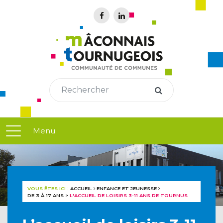
Menu
VOUS ÊTES ICI :
ACCUEIL
ENFANCE ET JEUNESSE
DE 3 À 17 ANS
>
L'ACCUEIL DE LOISIRS 3-11 ANS DE TOURNUS