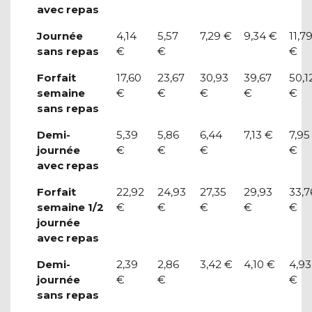
avec repas
Journée
4,14
5,57
7,29 €
9,34 €
11,7
sans repas
€
€
€
Forfait
17,60
23,67
30,93
39,67
50,1
semaine
€
€
€
€
€
sans repas
Demi-
5,39
5,86
6,44
7,13 €
7,95
journée
€
€
€
€
avec repas
Forfait
22,92
24,93
27,35
29,93
33,7
semaine 1/2
€
€
€
€
€
journée
avec repas
Demi-
2,39
2,86
3,42 €
4,10 €
4,93
journée
€
€
€
sans repas