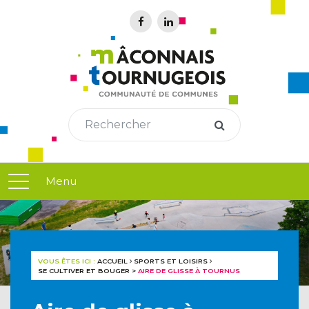
Menu
VOUS ÊTES ICI :
ACCUEIL
SPORTS ET LOISIRS
SE CULTIVER ET BOUGER
>
AIRE DE GLISSE À TOURNUS