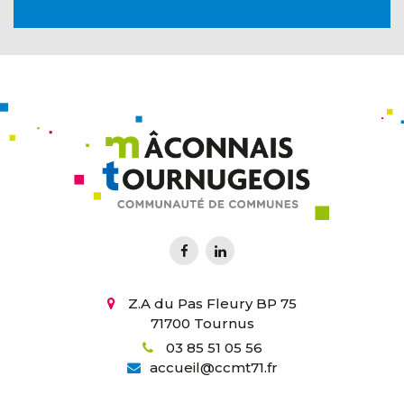
Z.A du Pas Fleury BP 75
71700 Tournus
03 85 51 05 56
accueil
@
ccmt71.fr