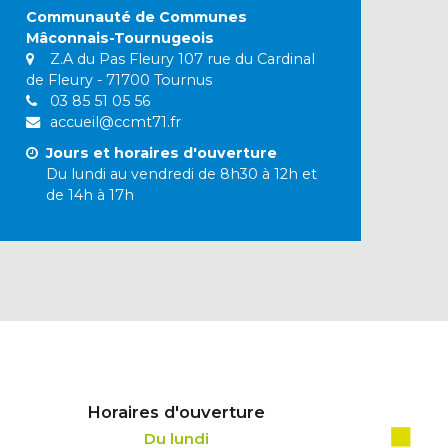
Communauté de Communes
Mâconnais-Tournugeois
Z.A du Pas Fleury 107 rue du Cardinal
de Fleury - 71700 Tournus
03 85 51 05 56
accueil@ccmt71.fr
Jours et horaires d'ouverture
Du lundi au vendredi de 8h30 à 12h et
de 14h à 17h
Horaires d'ouverture
Du lundi