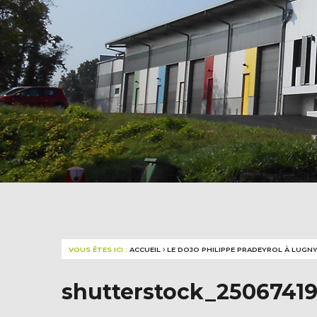
VOUS ÊTES ICI :
ACCUEIL
LE DOJO PHILIPPE PRADEYROL À LUGN
shutterstock_2506741