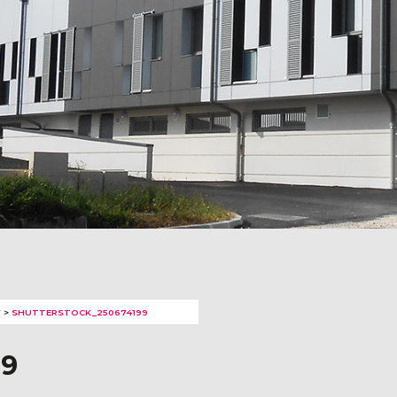
Y
>
SHUTTERSTOCK_250674199
99