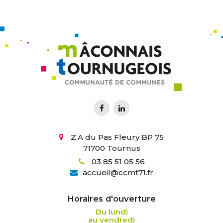
Z.A du Pas Fleury BP 75
71700 Tournus
03 85 51 05 56
accueil
@
ccmt71.fr
Horaires d'ouverture
Du lundi
au vendredi