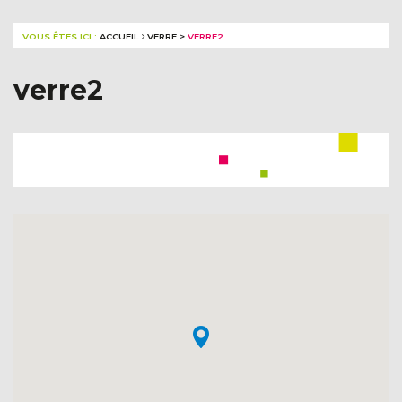
VOUS ÊTES ICI :
ACCUEIL
VERRE
>
VERRE2
verre2