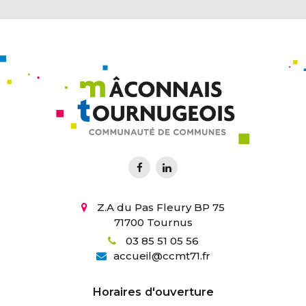
Z.A du Pas Fleury BP 75
71700 Tournus
03 85 51 05 56
accueil
@
ccmt71.fr
Horaires d'ouverture