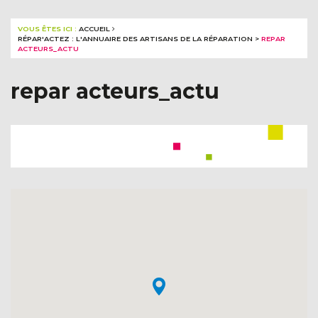
VOUS ÊTES ICI :
ACCUEIL
RÉPAR'ACTEZ : L'ANNUAIRE DES ARTISANS DE LA RÉPARATION
>
REPAR
ACTEURS_ACTU
repar acteurs_actu