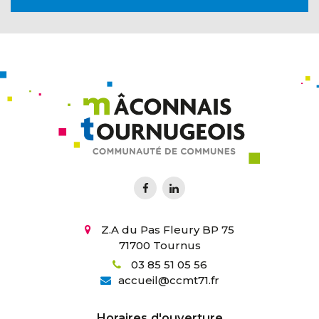
Z.A du Pas Fleury BP 75
71700 Tournus
03 85 51 05 56
accueil
@
ccmt71.fr
Horaires d'ouverture