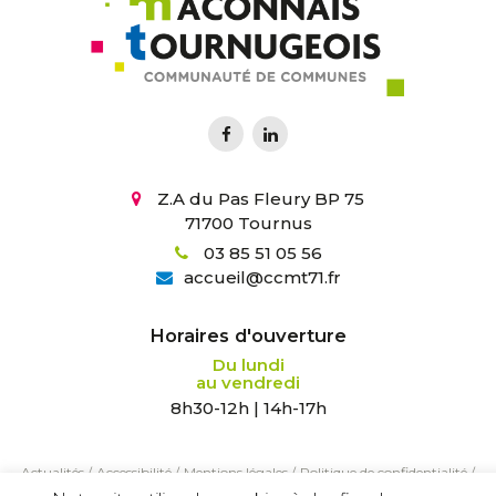
Z.A du Pas Fleury BP 75
71700 Tournus
03 85 51 05 56
accueil
@
ccmt71.fr
Horaires d'ouverture
Du lundi
au vendredi
8h30-12h | 14h-17h
Actualités
/
Accessibilité
/
Mentions légales
/
Politique de confidentialité
/