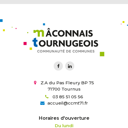
Z.A du Pas Fleury BP 75
71700 Tournus
03 85 51 05 56
accueil
@
ccmt71.fr
Horaires d'ouverture
Du lundi