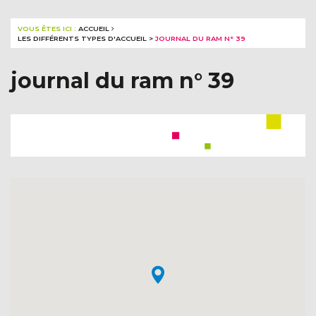
VOUS ÊTES ICI :
ACCUEIL
LES DIFFÉRENTS TYPES D'ACCUEIL
>
JOURNAL DU RAM N° 39
journal du ram n° 39