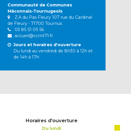
Communauté de Communes
Mâconnais-Tournugeois
Z.A du Pas Fleury 107 rue du Cardinal
de Fleury - 71700 Tournus
03 85 51 05 56
accueil@ccmt71.fr
Jours et horaires d'ouverture
Du lundi au vendredi de 8h30 à 12h et
de 14h à 17h
Horaires d'ouverture
Du lundi