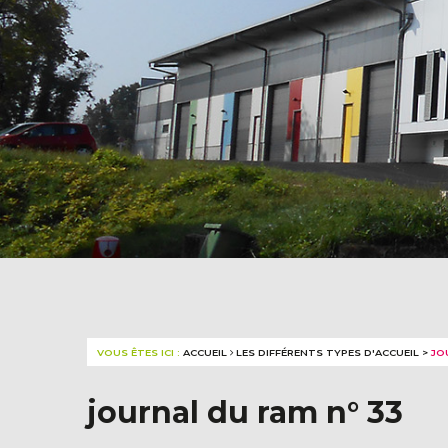
VOUS ÊTES ICI :
ACCUEIL
LES DIFFÉRENTS TYPES D'ACCUEIL
>
JO
journal du ram n° 33