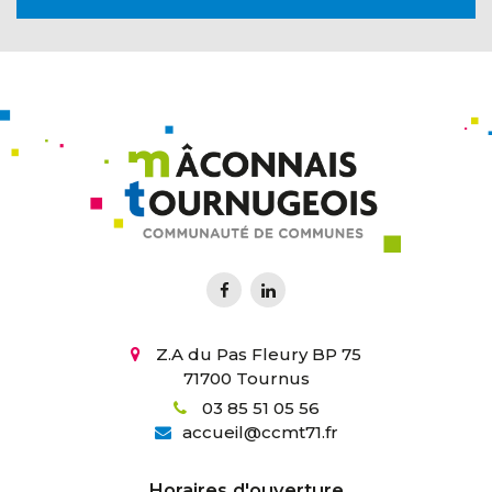
Z.A du Pas Fleury BP 75
71700 Tournus
03 85 51 05 56
accueil
@
ccmt71.fr
Horaires d'ouverture