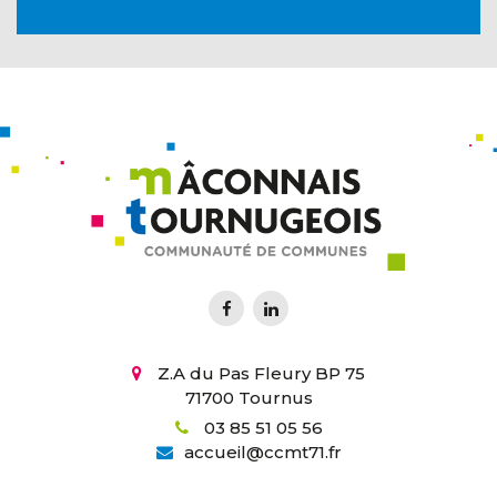
Z.A du Pas Fleury BP 75
71700 Tournus
03 85 51 05 56
accueil
@
ccmt71.fr