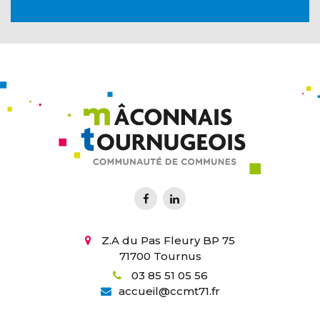
Z.A du Pas Fleury BP 75
71700 Tournus
03 85 51 05 56
accueil
@
ccmt71.fr