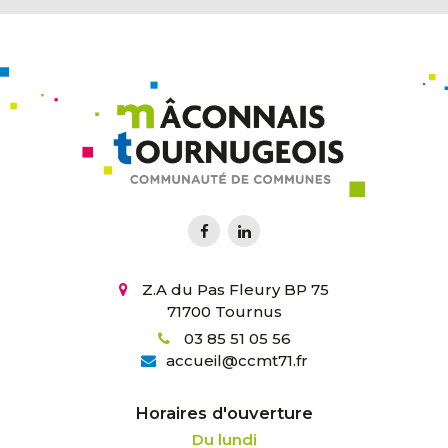
Z.A du Pas Fleury BP 75
71700 Tournus
03 85 51 05 56
accueil
@
ccmt71.fr
Horaires d'ouverture
Du lundi