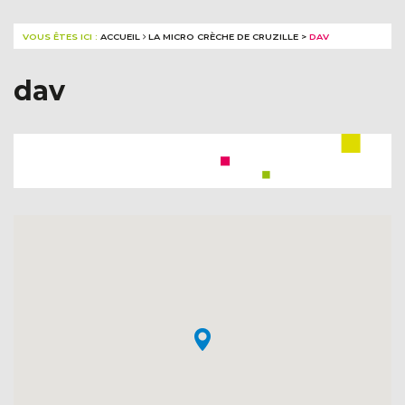
VOUS ÊTES ICI :
ACCUEIL
LA MICRO CRÈCHE DE CRUZILLE
>
DAV
dav