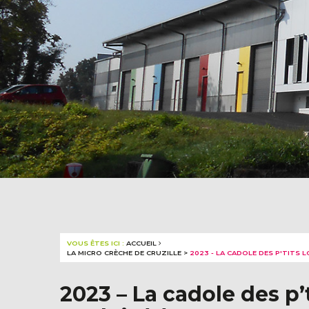
VOUS ÊTES ICI :
ACCUEIL
LA MICRO CRÈCHE DE CRUZILLE
>
2023 - LA CADOLE DES P'TITS 
2023 – La cadole des p’