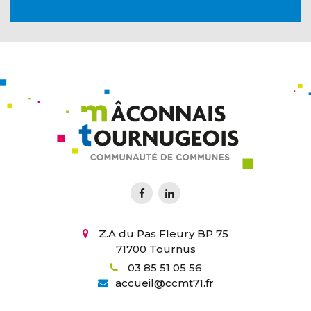
Z.A du Pas Fleury BP 75
71700 Tournus
03 85 51 05 56
accueil
@
ccmt71.fr