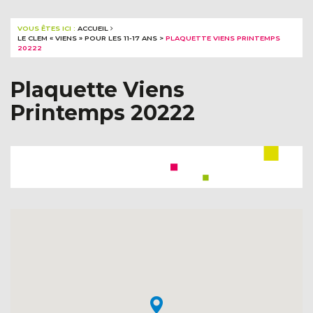
VOUS ÊTES ICI :
ACCUEIL
LE CLEM « VIENS » POUR LES 11-17 ANS
>
PLAQUETTE VIENS PRINTEMPS
20222
Plaquette Viens
Printemps 20222