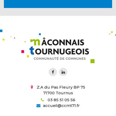
Z.A du Pas Fleury BP 75
71700 Tournus
03 85 51 05 56
accueil
@
ccmt71.fr