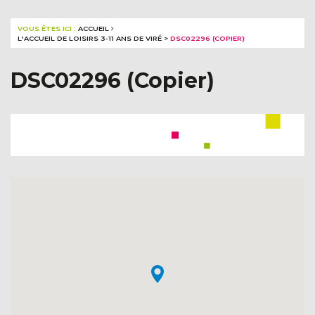
VOUS ÊTES ICI :
ACCUEIL
L'ACCUEIL DE LOISIRS 3-11 ANS DE VIRÉ
>
DSC02296 (COPIER)
DSC02296 (Copier)