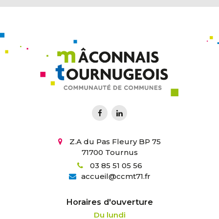
Z.A du Pas Fleury BP 75
71700 Tournus
03 85 51 05 56
accueil
@
ccmt71.fr
Horaires d'ouverture
Du lundi