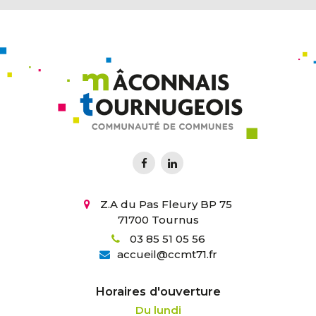
Z.A du Pas Fleury BP 75
71700 Tournus
03 85 51 05 56
accueil
@
ccmt71.fr
Horaires d'ouverture
Du lundi