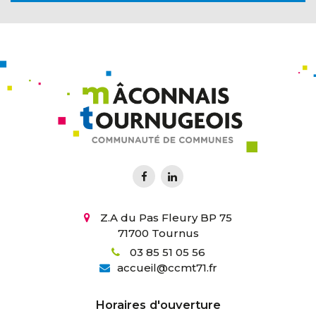
Z.A du Pas Fleury BP 75
71700 Tournus
03 85 51 05 56
accueil
@
ccmt71.fr
Horaires d'ouverture