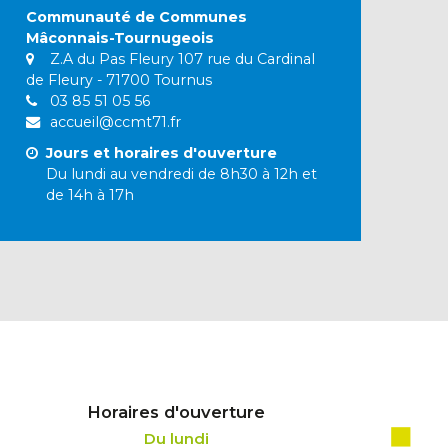
Communauté de Communes
Mâconnais-Tournugeois
Z.A du Pas Fleury 107 rue du Cardinal
de Fleury - 71700 Tournus
03 85 51 05 56
accueil@ccmt71.fr
Jours et horaires d'ouverture
Du lundi au vendredi de 8h30 à 12h et
de 14h à 17h
Horaires d'ouverture
Du lundi