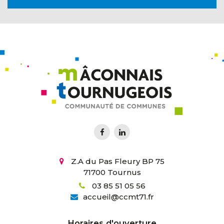
Z.A du Pas Fleury BP 75
71700 Tournus
03 85 51 05 56
accueil
@
ccmt71.fr
Horaires d'ouverture