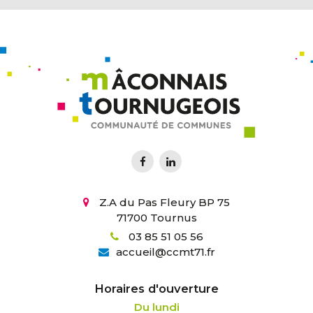
Z.A du Pas Fleury BP 75
71700 Tournus
03 85 51 05 56
accueil
@
ccmt71.fr
Horaires d'ouverture
Du lundi