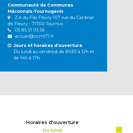
Communauté de Communes
Mâconnais-Tournugeois
Z.A du Pas Fleury 107 rue du Cardinal
de Fleury - 71700 Tournus
03 85 51 05 56
accueil@ccmt71.fr
Jours et horaires d'ouverture
Du lundi au vendredi de 8h30 à 12h et
de 14h à 17h
Horaires d'ouverture
Du lundi