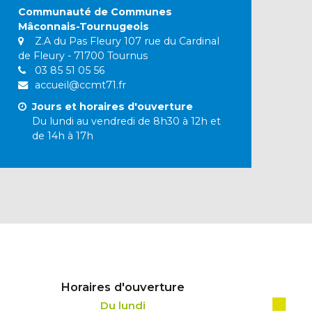
Communauté de Communes
Mâconnais-Tournugeois
Z.A du Pas Fleury 107 rue du Cardinal
de Fleury - 71700 Tournus
03 85 51 05 56
accueil@ccmt71.fr
Jours et horaires d'ouverture
Du lundi au vendredi de 8h30 à 12h et
de 14h à 17h
Horaires d'ouverture
Du lundi