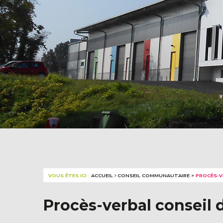
VOUS ÊTES ICI :
ACCUEIL
CONSEIL COMMUNAUTAIRE
>
PROCÈS-V
Procès-verbal conseil 