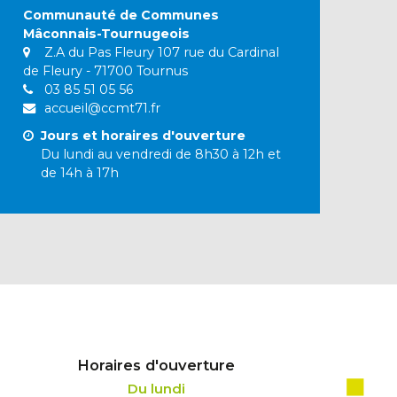
Communauté de Communes
Mâconnais-Tournugeois
Z.A du Pas Fleury 107 rue du Cardinal
de Fleury - 71700 Tournus
03 85 51 05 56
accueil@ccmt71.fr
Jours et horaires d'ouverture
Du lundi au vendredi de 8h30 à 12h et
de 14h à 17h
Horaires d'ouverture
Du lundi