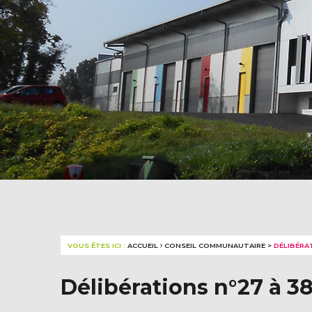
VOUS ÊTES ICI :
ACCUEIL
CONSEIL COMMUNAUTAIRE
>
DÉLIBÉRA
Délibérations n°27 à 3