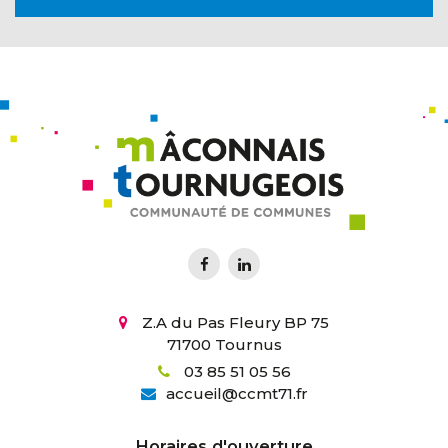
Z.A du Pas Fleury BP 75
71700 Tournus
03 85 51 05 56
accueil
@
ccmt71.fr
Horaires d'ouverture