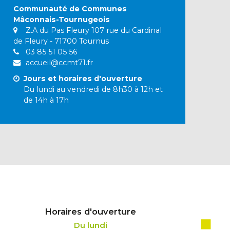
Communauté de Communes
Mâconnais-Tournugeois
Z.A du Pas Fleury 107 rue du Cardinal
de Fleury - 71700 Tournus
03 85 51 05 56
accueil@ccmt71.fr
Jours et horaires d'ouverture
Du lundi au vendredi de 8h30 à 12h et
de 14h à 17h
Horaires d'ouverture
Du lundi