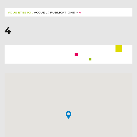
VOUS ÊTES ICI :
ACCUEIL
PUBLICATIONS
>
4
4