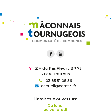
Z.A du Pas Fleury BP 75
71700 Tournus
03 85 51 05 56
accueil
@
ccmt71.fr
Horaires d'ouverture
Du lundi
au vendredi