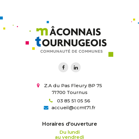
Z.A du Pas Fleury BP 75
71700 Tournus
03 85 51 05 56
accueil
@
ccmt71.fr
Horaires d'ouverture
Du lundi
au vendredi