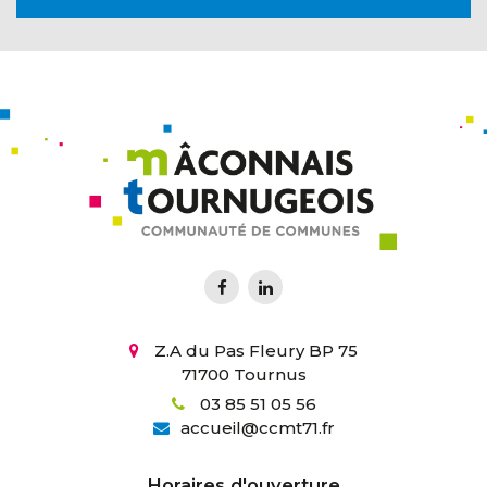
Z.A du Pas Fleury BP 75
71700 Tournus
03 85 51 05 56
accueil
@
ccmt71.fr
Horaires d'ouverture