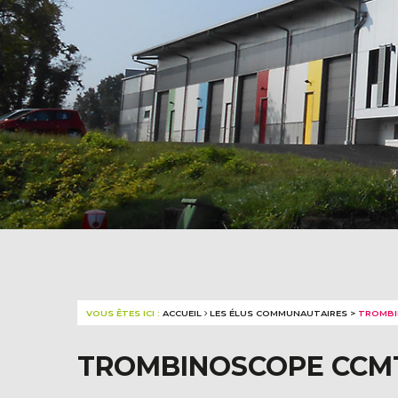
VOUS ÊTES ICI :
ACCUEIL
LES ÉLUS COMMUNAUTAIRES
>
TROMBI
TROMBINOSCOPE CCMT