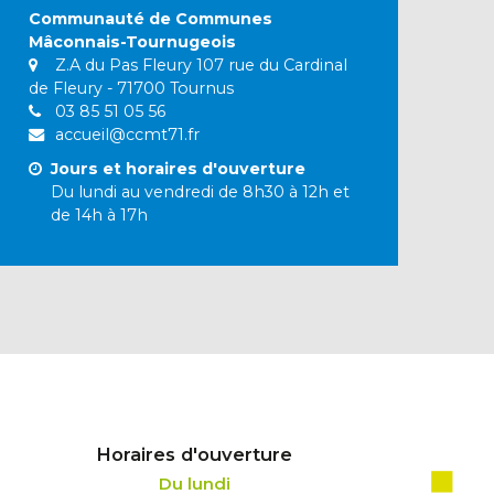
Communauté de Communes
Mâconnais-Tournugeois
Z.A du Pas Fleury 107 rue du Cardinal
de Fleury - 71700 Tournus
03 85 51 05 56
accueil@ccmt71.fr
Jours et horaires d'ouverture
Du lundi au vendredi de 8h30 à 12h et
de 14h à 17h
Horaires d'ouverture
Du lundi