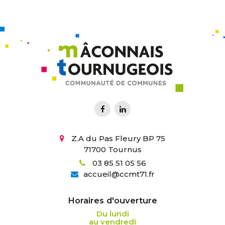
Z.A du Pas Fleury BP 75
71700 Tournus
03 85 51 05 56
accueil
@
ccmt71.fr
Horaires d'ouverture
Du lundi
au vendredi