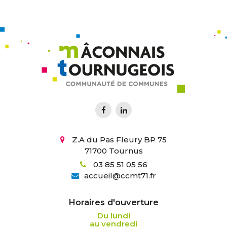
Z.A du Pas Fleury BP 75
71700 Tournus
03 85 51 05 56
accueil
@
ccmt71.fr
Horaires d'ouverture
Du lundi
au vendredi