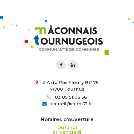
Z.A du Pas Fleury BP 75
71700 Tournus
03 85 51 05 56
accueil
@
ccmt71.fr
Horaires d'ouverture
Du lundi
au vendredi