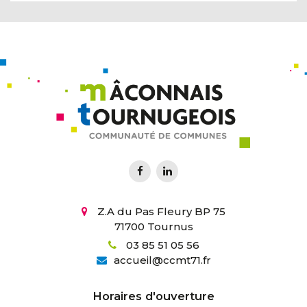
Z.A du Pas Fleury BP 75
71700 Tournus
03 85 51 05 56
accueil
@
ccmt71.fr
Horaires d'ouverture