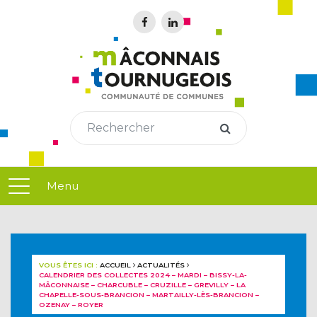
Menu
VOUS ÊTES ICI :
ACCUEIL
ACTUALITÉS
CALENDRIER DES COLLECTES 2024 – MARDI – BISSY-LA-
MÂCONNAISE – CHARCUBLE – CRUZILLE – GREVILLY – LA
CHAPELLE-SOUS-BRANCION – MARTAILLY-LÈS-BRANCION –
OZENAY – ROYER