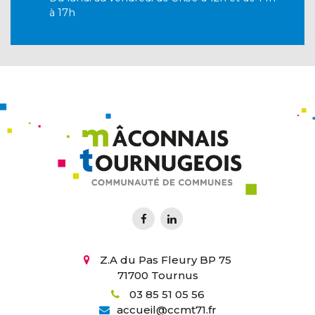
à 17h
Z.A du Pas Fleury BP 75
71700 Tournus
03 85 51 05 56
accueil
@
ccmt71.fr