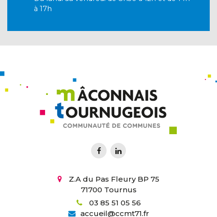
à 17h
Z.A du Pas Fleury BP 75
71700 Tournus
03 85 51 05 56
accueil
@
ccmt71.fr