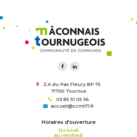
Z.A du Pas Fleury BP 75
71700 Tournus
03 85 51 05 56
accueil
@
ccmt71.fr
Horaires d'ouverture
Du lundi
au vendredi