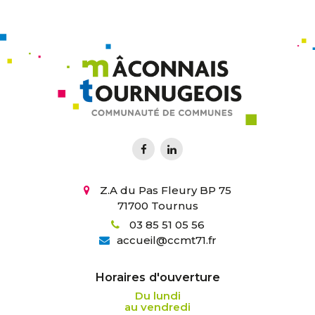
Z.A du Pas Fleury BP 75
71700 Tournus
03 85 51 05 56
accueil
@
ccmt71.fr
Horaires d'ouverture
Du lundi
au vendredi