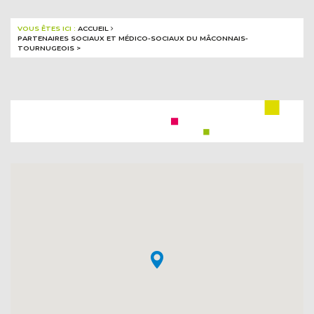
VOUS ÊTES ICI :
ACCUEIL
PARTENAIRES SOCIAUX ET MÉDICO-SOCIAUX DU MÂCONNAIS-
TOURNUGEOIS
>