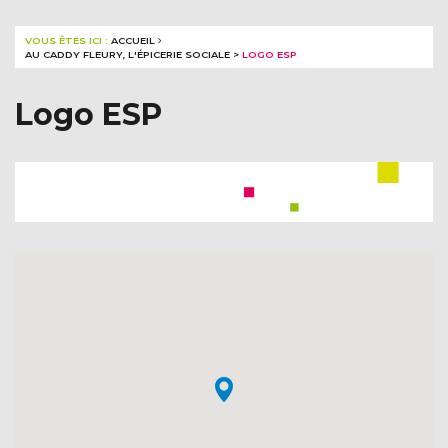
VOUS ÊTES ICI :
ACCUEIL
AU CADDY FLEURY, L'ÉPICERIE SOCIALE
>
LOGO ESP
Logo ESP