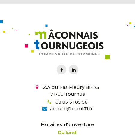
Z.A du Pas Fleury BP 75
71700 Tournus
03 85 51 05 56
accueil
@
ccmt71.fr
Horaires d'ouverture
Du lundi