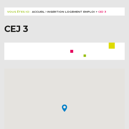
VOUS ÊTES ICI :
ACCUEIL
INSERTION LOGEMENT EMPLOI
>
CEJ 3
CEJ 3