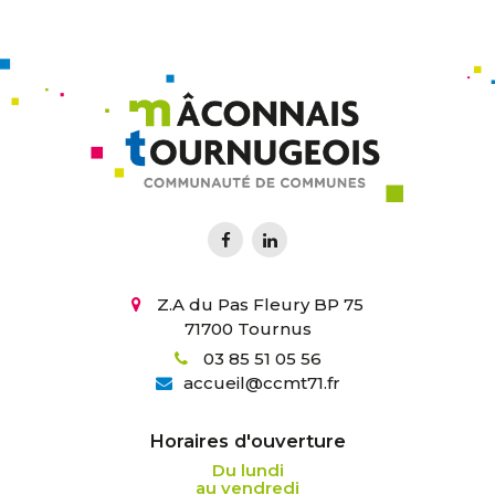
Z.A du Pas Fleury BP 75
71700 Tournus
03 85 51 05 56
accueil
@
ccmt71.fr
Horaires d'ouverture
Du lundi
au vendredi