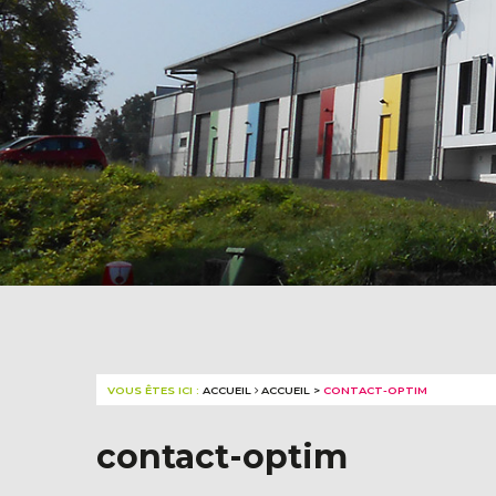
VOUS ÊTES ICI :
ACCUEIL
ACCUEIL
>
CONTACT-OPTIM
contact-optim