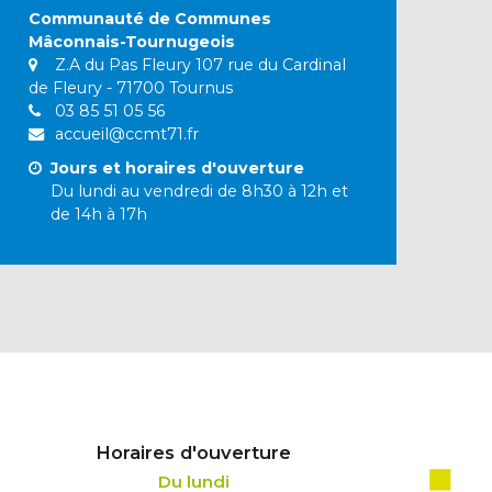
Communauté de Communes
Mâconnais-Tournugeois
Z.A du Pas Fleury 107 rue du Cardinal
de Fleury - 71700 Tournus
03 85 51 05 56
accueil@ccmt71.fr
Jours et horaires d'ouverture
Du lundi au vendredi de 8h30 à 12h et
de 14h à 17h
Horaires d'ouverture
Du lundi