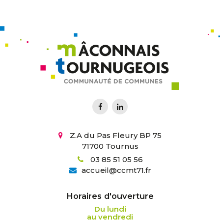
Z.A du Pas Fleury BP 75
71700 Tournus
03 85 51 05 56
accueil
@
ccmt71.fr
Horaires d'ouverture
Du lundi
au vendredi